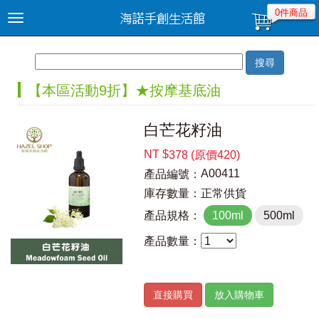
0件商品
Toggle
navigation
搜尋
【本區活動9折】★按摩基底油
白芒花籽油
NT $
378 (原價420)
A00411
產品編號：
庫存數量：
正常供貨
產品規格：
產品數量：
直接購買
放入購物車