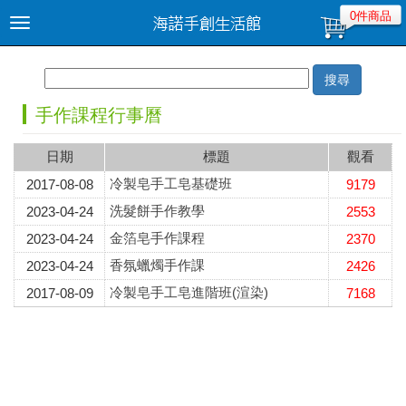
0件商品
Toggle
navigation
搜尋
手作課程行事曆
日期
標題
觀看
冷製皂手工皂基礎班
2017-08-08
9179
洗髮餅手作教學
2023-04-24
2553
金箔皂手作課程
2023-04-24
2370
香氛蠟燭手作課
2023-04-24
2426
冷製皂手工皂進階班(渲染)
2017-08-09
7168