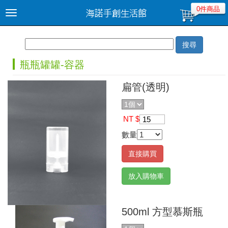
0件商品
Toggle
navigation
搜尋
瓶瓶罐罐-容器
扁管(透明)
NT $
15
數量
直接購買
放入購物車
500ml 方型慕斯瓶